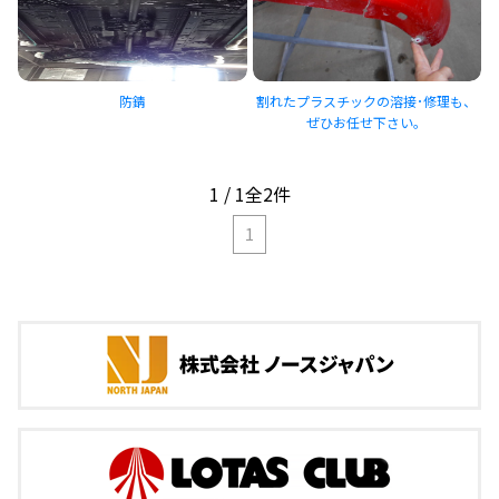
防錆
割れたプラスチックの溶接･修理も、
ぜひお任せ下さい。
1
/
1
全
2
件
1